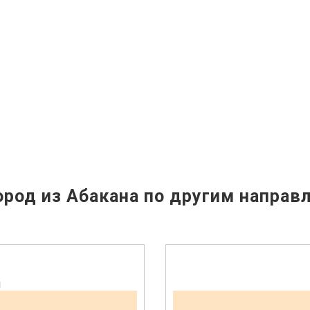
род из Абакана по другим направ
н