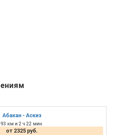
лениям
Абакан - Аскиз
93 км и 2 ч 22 мин.
от 2325 руб.