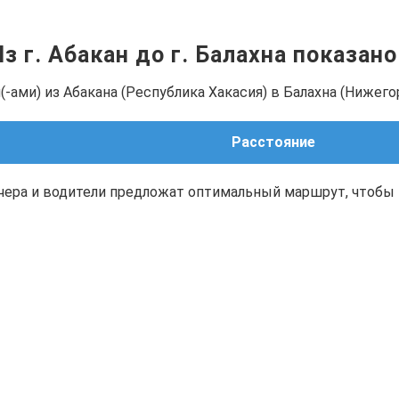
Из г. Абакан до г. Балахна показан
-ами) из Абакана (Республика Хакасия) в Балахна (Нижего
Расстояние
чера и водители предложат оптимальный маршрут, чтобы 