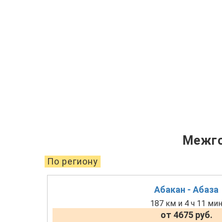
Межго
По региону
Абакан - Абаза
187 км и 4 ч 11 ми
от 4675 руб.