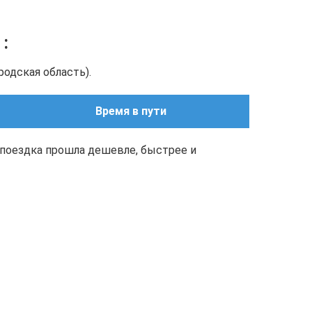
о
:
родская область).
Время в пути
поездка прошла дешевле, быстрее и