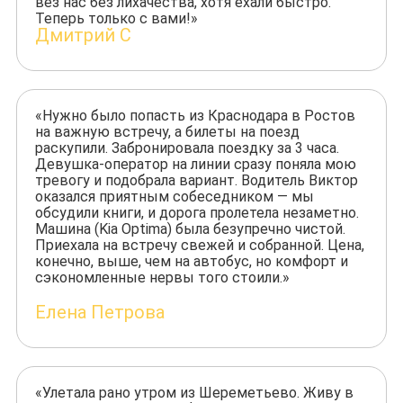
вез нас без лихачества, хотя ехали быстро.
Теперь только с вами!»
Дмитрий С
«Нужно было попасть из Краснодара в Ростов
на важную встречу, а билеты на поезд
раскупили. Забронировала поездку за 3 часа.
Девушка-оператор на линии сразу поняла мою
тревогу и подобрала вариант. Водитель Виктор
оказался приятным собеседником — мы
обсудили книги, и дорога пролетела незаметно.
Машина (Kia Optima) была безупречно чистой.
Приехала на встречу свежей и собранной. Цена,
конечно, выше, чем на автобус, но комфорт и
сэкономленные нервы того стоили.»
Елена Петрова
«Улетала рано утром из Шереметьево. Живу в