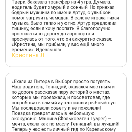
Твери. Заказала трансфер на 4 утра. Думала,
водитель будет хмурый и сонный. Но приехал
бодрый мужчина по имени Артур, с улыбкой
помог загрузить чемодан. В салоне играла тихая
музыка, было тепло и уютно. Артур предложил
тишину, если я хочу поспать. Я благополучно
проспала всю дорогу до аэропорта и
проснулась от того, что он аккуратно сказал:
«Кристина, мы прибыли, у вас ещё много
времени». Идеально!»
Кристина Л.
«Ехали из Питера в Выборг просто погулять.
Наш водитель, Геннадий, оказался местным и
по дороге рассказал пару историй о местах,
которые мы проезжали, и посоветовал, где
попробовать самый аутентичный рыбный суп.
Мы последовали совету и не пожалели!
Поездка превратилась в небольшую
экскурсию. Машина (Фольксваген Туарег) —
мечта, ехала как по маслу. Геннадий, вы лучший!
Теперь у нас есть личный гид по Карельскому