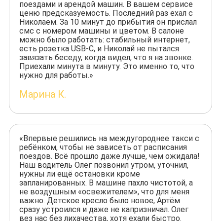
поездами и арендой машин. В вашем сервисе
ценю предсказуемость. Последний раз ехал с
Николаем. За 10 минут до прибытия он прислал
смс с номером машины и цветом. В салоне
можно было работать: стабильный интернет,
есть розетка USB-C, и Николай не пытался
завязать беседу, когда видел, что я на звонке.
Приехали минута в минуту. Это именно то, что
нужно для работы.»
Марина К.
«Впервые решились на междугороднее такси с
ребёнком, чтобы не зависеть от расписания
поездов. Всё прошло даже лучше, чем ожидала!
Наш водитель Олег позвонил утром, уточнил,
нужны ли ещё остановки кроме
запланированных. В машине пахло чистотой, а
не воздушным «освежителем», что для меня
важно. Детское кресло было новое, Артём
сразу устроился и даже не капризничал. Олег
вез нас без лихачества, хотя ехали быстро.