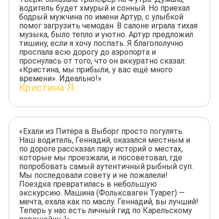
водитель будет хмурый и сонный. Но приехал
бодрый мужчина по имени Артур, с улыбкой
помог загрузить чемодан. В салоне играла тихая
музыка, было тепло и уютно. Артур предложил
тишину, если я хочу поспать. Я благополучно
проспала всю дорогу до аэропорта и
проснулась от того, что он аккуратно сказал:
«Кристина, мы прибыли, у вас ещё много
времени». Идеально!»
Кристина Л.
«Ехали из Питера в Выборг просто погулять.
Наш водитель, Геннадий, оказался местным и
по дороге рассказал пару историй о местах,
которые мы проезжали, и посоветовал, где
попробовать самый аутентичный рыбный суп.
Мы последовали совету и не пожалели!
Поездка превратилась в небольшую
экскурсию. Машина (Фольксваген Туарег) —
мечта, ехала как по маслу. Геннадий, вы лучший!
Теперь у нас есть личный гид по Карельскому