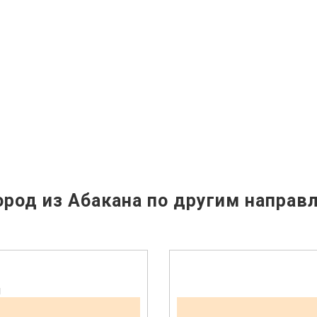
род из Абакана по другим направ
н