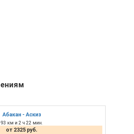
лениям
Абакан - Аскиз
93 км и 2 ч 22 мин.
от 2325 руб.