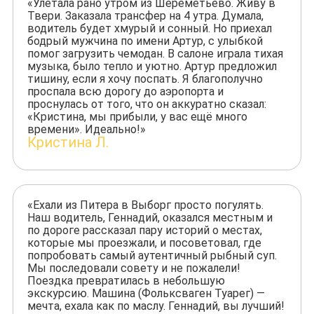
«Улетала рано утром из Шереметьево. Живу в
Твери. Заказала трансфер на 4 утра. Думала,
водитель будет хмурый и сонный. Но приехал
бодрый мужчина по имени Артур, с улыбкой
помог загрузить чемодан. В салоне играла тихая
музыка, было тепло и уютно. Артур предложил
тишину, если я хочу поспать. Я благополучно
проспала всю дорогу до аэропорта и
проснулась от того, что он аккуратно сказал:
«Кристина, мы прибыли, у вас ещё много
времени». Идеально!»
Кристина Л.
«Ехали из Питера в Выборг просто погулять.
Наш водитель, Геннадий, оказался местным и
по дороге рассказал пару историй о местах,
которые мы проезжали, и посоветовал, где
попробовать самый аутентичный рыбный суп.
Мы последовали совету и не пожалели!
Поездка превратилась в небольшую
экскурсию. Машина (Фольксваген Туарег) —
мечта, ехала как по маслу. Геннадий, вы лучший!