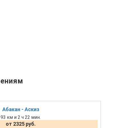
лениям
Абакан - Аскиз
93 км и 2 ч 22 мин.
от 2325 руб.