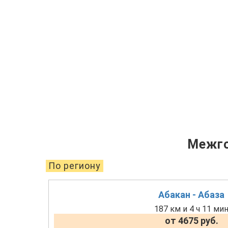
Межго
По региону
Абакан - Абаза
187 км и 4 ч 11 ми
от 4675 руб.