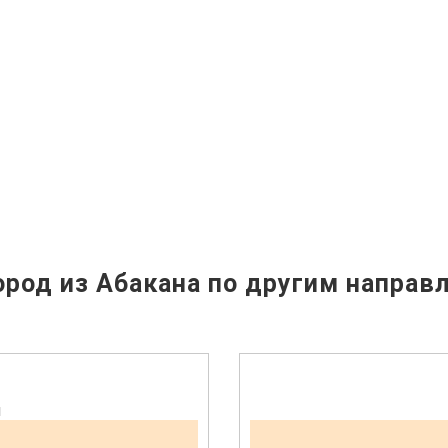
род из Абакана по другим направ
н