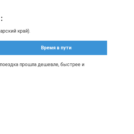
о
:
арский край).
Время в пути
поездка прошла дешевле, быстрее и