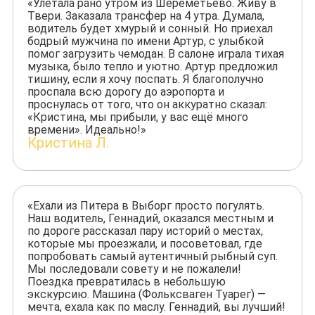
«Улетала рано утром из Шереметьево. Живу в
Твери. Заказала трансфер на 4 утра. Думала,
водитель будет хмурый и сонный. Но приехал
бодрый мужчина по имени Артур, с улыбкой
помог загрузить чемодан. В салоне играла тихая
музыка, было тепло и уютно. Артур предложил
тишину, если я хочу поспать. Я благополучно
проспала всю дорогу до аэропорта и
проснулась от того, что он аккуратно сказал:
«Кристина, мы прибыли, у вас ещё много
времени». Идеально!»
Кристина Л.
«Ехали из Питера в Выборг просто погулять.
Наш водитель, Геннадий, оказался местным и
по дороге рассказал пару историй о местах,
которые мы проезжали, и посоветовал, где
попробовать самый аутентичный рыбный суп.
Мы последовали совету и не пожалели!
Поездка превратилась в небольшую
экскурсию. Машина (Фольксваген Туарег) —
мечта, ехала как по маслу. Геннадий, вы лучший!