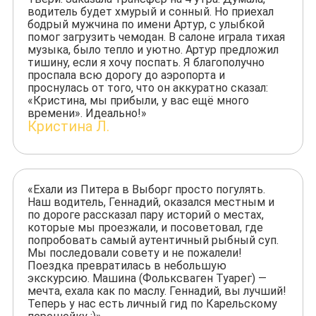
водитель будет хмурый и сонный. Но приехал
бодрый мужчина по имени Артур, с улыбкой
помог загрузить чемодан. В салоне играла тихая
музыка, было тепло и уютно. Артур предложил
тишину, если я хочу поспать. Я благополучно
проспала всю дорогу до аэропорта и
проснулась от того, что он аккуратно сказал:
«Кристина, мы прибыли, у вас ещё много
времени». Идеально!»
Кристина Л.
«Ехали из Питера в Выборг просто погулять.
Наш водитель, Геннадий, оказался местным и
по дороге рассказал пару историй о местах,
которые мы проезжали, и посоветовал, где
попробовать самый аутентичный рыбный суп.
Мы последовали совету и не пожалели!
Поездка превратилась в небольшую
экскурсию. Машина (Фольксваген Туарег) —
мечта, ехала как по маслу. Геннадий, вы лучший!
Теперь у нас есть личный гид по Карельскому