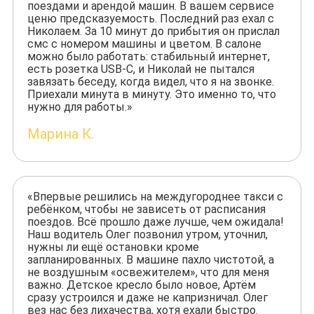
поездами и арендой машин. В вашем сервисе
ценю предсказуемость. Последний раз ехал с
Николаем. За 10 минут до прибытия он прислал
смс с номером машины и цветом. В салоне
можно было работать: стабильный интернет,
есть розетка USB-C, и Николай не пытался
завязать беседу, когда видел, что я на звонке.
Приехали минута в минуту. Это именно то, что
нужно для работы.»
Марина К.
«Впервые решились на междугороднее такси с
ребёнком, чтобы не зависеть от расписания
поездов. Всё прошло даже лучше, чем ожидала!
Наш водитель Олег позвонил утром, уточнил,
нужны ли ещё остановки кроме
запланированных. В машине пахло чистотой, а
не воздушным «освежителем», что для меня
важно. Детское кресло было новое, Артём
сразу устроился и даже не капризничал. Олег
вез нас без лихачества, хотя ехали быстро.