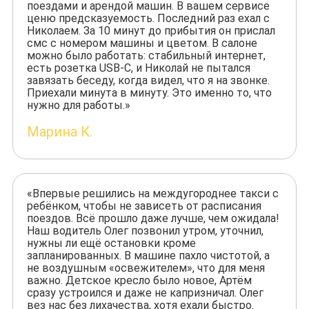
поездами и арендой машин. В вашем сервисе
ценю предсказуемость. Последний раз ехал с
Николаем. За 10 минут до прибытия он прислал
смс с номером машины и цветом. В салоне
можно было работать: стабильный интернет,
есть розетка USB-C, и Николай не пытался
завязать беседу, когда видел, что я на звонке.
Приехали минута в минуту. Это именно то, что
нужно для работы.»
Марина К.
«Впервые решились на междугороднее такси с
ребёнком, чтобы не зависеть от расписания
поездов. Всё прошло даже лучше, чем ожидала!
Наш водитель Олег позвонил утром, уточнил,
нужны ли ещё остановки кроме
запланированных. В машине пахло чистотой, а
не воздушным «освежителем», что для меня
важно. Детское кресло было новое, Артём
сразу устроился и даже не капризничал. Олег
вез нас без лихачества, хотя ехали быстро.