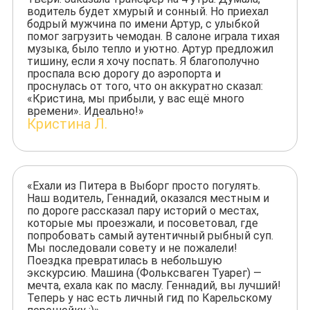
водитель будет хмурый и сонный. Но приехал
бодрый мужчина по имени Артур, с улыбкой
помог загрузить чемодан. В салоне играла тихая
музыка, было тепло и уютно. Артур предложил
тишину, если я хочу поспать. Я благополучно
проспала всю дорогу до аэропорта и
проснулась от того, что он аккуратно сказал:
«Кристина, мы прибыли, у вас ещё много
времени». Идеально!»
Кристина Л.
«Ехали из Питера в Выборг просто погулять.
Наш водитель, Геннадий, оказался местным и
по дороге рассказал пару историй о местах,
которые мы проезжали, и посоветовал, где
попробовать самый аутентичный рыбный суп.
Мы последовали совету и не пожалели!
Поездка превратилась в небольшую
экскурсию. Машина (Фольксваген Туарег) —
мечта, ехала как по маслу. Геннадий, вы лучший!
Теперь у нас есть личный гид по Карельскому