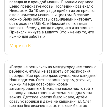
поездами и арендой машин. В вашем сервисе
ценю предсказуемость. Последний раз ехал с
Николаем. За 10 минут до прибытия он прислал
смс с номером машины и цветом. В салоне
можно было работать: стабильный интернет,
есть розетка USB-C, и Николай не пытался
завязать беседу, когда видел, что я на звонке.
Приехали минута в минуту. Это именно то, что
нужно для работы.»
Марина К.
«Впервые решились на междугороднее такси с
ребёнком, чтобы не зависеть от расписания
поездов. Всё прошло даже лучше, чем ожидала!
Наш водитель Олег позвонил утром, уточнил,
нужны ли ещё остановки кроме
запланированных. В машине пахло чистотой, а
не воздушным «освежителем», что для меня
важно. Детское кресло было новое, Артём
сразу устроился и даже не капризничал. Олег
вез нас без лихачества, хотя ехали быстро.