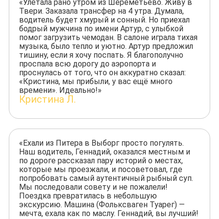
«Улетала рано утром из Шереметьево. Живу в
Твери. Заказала трансфер на 4 утра. Думала,
водитель будет хмурый и сонный. Но приехал
бодрый мужчина по имени Артур, с улыбкой
помог загрузить чемодан. В салоне играла тихая
музыка, было тепло и уютно. Артур предложил
тишину, если я хочу поспать. Я благополучно
проспала всю дорогу до аэропорта и
проснулась от того, что он аккуратно сказал:
«Кристина, мы прибыли, у вас ещё много
времени». Идеально!»
Кристина Л.
«Ехали из Питера в Выборг просто погулять.
Наш водитель, Геннадий, оказался местным и
по дороге рассказал пару историй о местах,
которые мы проезжали, и посоветовал, где
попробовать самый аутентичный рыбный суп.
Мы последовали совету и не пожалели!
Поездка превратилась в небольшую
экскурсию. Машина (Фольксваген Туарег) —
мечта, ехала как по маслу. Геннадий, вы лучший!