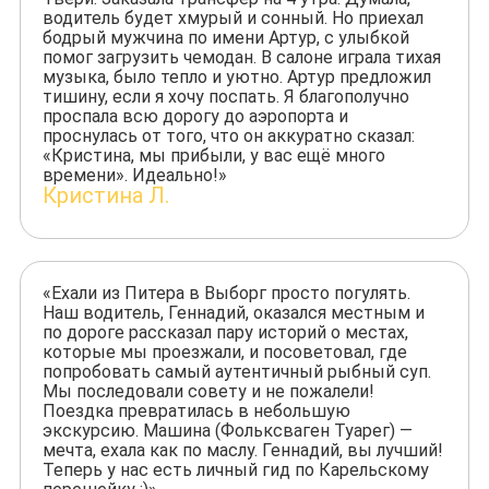
водитель будет хмурый и сонный. Но приехал
бодрый мужчина по имени Артур, с улыбкой
помог загрузить чемодан. В салоне играла тихая
музыка, было тепло и уютно. Артур предложил
тишину, если я хочу поспать. Я благополучно
проспала всю дорогу до аэропорта и
проснулась от того, что он аккуратно сказал:
«Кристина, мы прибыли, у вас ещё много
времени». Идеально!»
Кристина Л.
«Ехали из Питера в Выборг просто погулять.
Наш водитель, Геннадий, оказался местным и
по дороге рассказал пару историй о местах,
которые мы проезжали, и посоветовал, где
попробовать самый аутентичный рыбный суп.
Мы последовали совету и не пожалели!
Поездка превратилась в небольшую
экскурсию. Машина (Фольксваген Туарег) —
мечта, ехала как по маслу. Геннадий, вы лучший!
Теперь у нас есть личный гид по Карельскому