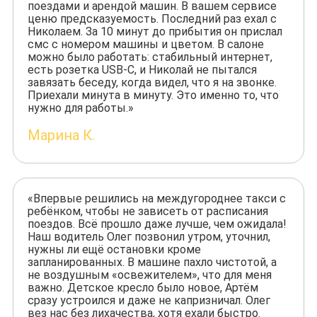
поездами и арендой машин. В вашем сервисе
ценю предсказуемость. Последний раз ехал с
Николаем. За 10 минут до прибытия он прислал
смс с номером машины и цветом. В салоне
можно было работать: стабильный интернет,
есть розетка USB-C, и Николай не пытался
завязать беседу, когда видел, что я на звонке.
Приехали минута в минуту. Это именно то, что
нужно для работы.»
Марина К.
«Впервые решились на междугороднее такси с
ребёнком, чтобы не зависеть от расписания
поездов. Всё прошло даже лучше, чем ожидала!
Наш водитель Олег позвонил утром, уточнил,
нужны ли ещё остановки кроме
запланированных. В машине пахло чистотой, а
не воздушным «освежителем», что для меня
важно. Детское кресло было новое, Артём
сразу устроился и даже не капризничал. Олег
вез нас без лихачества, хотя ехали быстро.