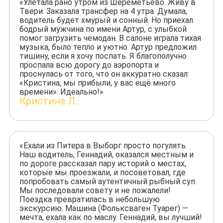
«Улетала рано утром из Шереметьево. Живу в
Твери. Заказала трансфер на 4 утра. Думала,
водитель будет хмурый и сонный. Но приехал
бодрый мужчина по имени Артур, с улыбкой
помог загрузить чемодан. В салоне играла тихая
музыка, было тепло и уютно. Артур предложил
тишину, если я хочу поспать. Я благополучно
проспала всю дорогу до аэропорта и
проснулась от того, что он аккуратно сказал:
«Кристина, мы прибыли, у вас ещё много
времени». Идеально!»
Кристина Л.
«Ехали из Питера в Выборг просто погулять.
Наш водитель, Геннадий, оказался местным и
по дороге рассказал пару историй о местах,
которые мы проезжали, и посоветовал, где
попробовать самый аутентичный рыбный суп.
Мы последовали совету и не пожалели!
Поездка превратилась в небольшую
экскурсию. Машина (Фольксваген Туарег) —
мечта, ехала как по маслу. Геннадий, вы лучший!