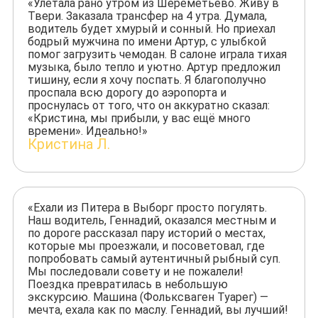
«Улетала рано утром из Шереметьево. Живу в
Твери. Заказала трансфер на 4 утра. Думала,
водитель будет хмурый и сонный. Но приехал
бодрый мужчина по имени Артур, с улыбкой
помог загрузить чемодан. В салоне играла тихая
музыка, было тепло и уютно. Артур предложил
тишину, если я хочу поспать. Я благополучно
проспала всю дорогу до аэропорта и
проснулась от того, что он аккуратно сказал:
«Кристина, мы прибыли, у вас ещё много
времени». Идеально!»
Кристина Л.
«Ехали из Питера в Выборг просто погулять.
Наш водитель, Геннадий, оказался местным и
по дороге рассказал пару историй о местах,
которые мы проезжали, и посоветовал, где
попробовать самый аутентичный рыбный суп.
Мы последовали совету и не пожалели!
Поездка превратилась в небольшую
экскурсию. Машина (Фольксваген Туарег) —
мечта, ехала как по маслу. Геннадий, вы лучший!