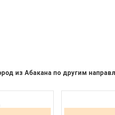
род из Абакана по другим направ
н