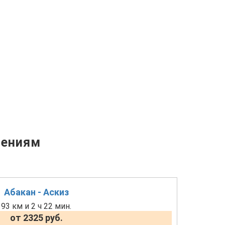
лениям
Абакан - Аскиз
93 км и 2 ч 22 мин.
от 2325 руб.