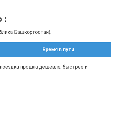
но
:
ублика Башкортостан).
Время в пути
поездка прошла дешевле, быстрее и