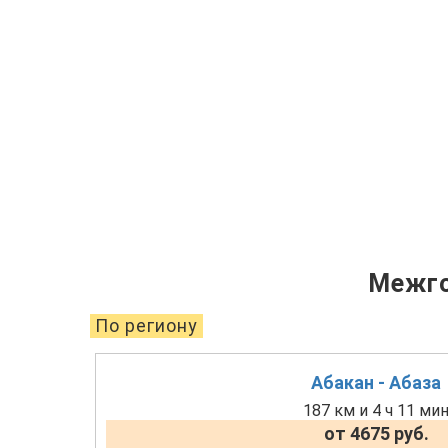
Межго
По региону
Абакан - Абаза
187 км и 4 ч 11 ми
от 4675 руб.