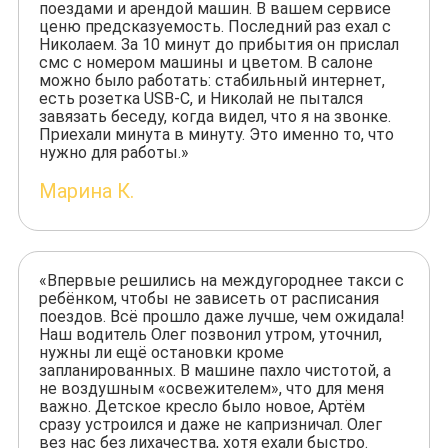
поездами и арендой машин. В вашем сервисе
ценю предсказуемость. Последний раз ехал с
Николаем. За 10 минут до прибытия он прислал
смс с номером машины и цветом. В салоне
можно было работать: стабильный интернет,
есть розетка USB-C, и Николай не пытался
завязать беседу, когда видел, что я на звонке.
Приехали минута в минуту. Это именно то, что
нужно для работы.»
Марина К.
«Впервые решились на междугороднее такси с
ребёнком, чтобы не зависеть от расписания
поездов. Всё прошло даже лучше, чем ожидала!
Наш водитель Олег позвонил утром, уточнил,
нужны ли ещё остановки кроме
запланированных. В машине пахло чистотой, а
не воздушным «освежителем», что для меня
важно. Детское кресло было новое, Артём
сразу устроился и даже не капризничал. Олег
вез нас без лихачества, хотя ехали быстро.