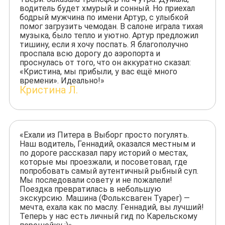
водитель будет хмурый и сонный. Но приехал
бодрый мужчина по имени Артур, с улыбкой
помог загрузить чемодан. В салоне играла тихая
музыка, было тепло и уютно. Артур предложил
тишину, если я хочу поспать. Я благополучно
проспала всю дорогу до аэропорта и
проснулась от того, что он аккуратно сказал:
«Кристина, мы прибыли, у вас ещё много
времени». Идеально!»
Кристина Л.
«Ехали из Питера в Выборг просто погулять.
Наш водитель, Геннадий, оказался местным и
по дороге рассказал пару историй о местах,
которые мы проезжали, и посоветовал, где
попробовать самый аутентичный рыбный суп.
Мы последовали совету и не пожалели!
Поездка превратилась в небольшую
экскурсию. Машина (Фольксваген Туарег) —
мечта, ехала как по маслу. Геннадий, вы лучший!
Теперь у нас есть личный гид по Карельскому