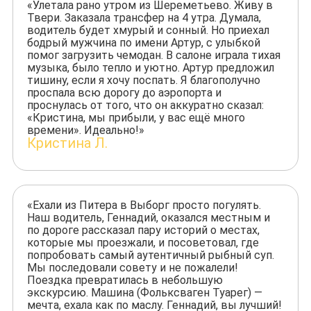
«Улетала рано утром из Шереметьево. Живу в
Твери. Заказала трансфер на 4 утра. Думала,
водитель будет хмурый и сонный. Но приехал
бодрый мужчина по имени Артур, с улыбкой
помог загрузить чемодан. В салоне играла тихая
музыка, было тепло и уютно. Артур предложил
тишину, если я хочу поспать. Я благополучно
проспала всю дорогу до аэропорта и
проснулась от того, что он аккуратно сказал:
«Кристина, мы прибыли, у вас ещё много
времени». Идеально!»
Кристина Л.
«Ехали из Питера в Выборг просто погулять.
Наш водитель, Геннадий, оказался местным и
по дороге рассказал пару историй о местах,
которые мы проезжали, и посоветовал, где
попробовать самый аутентичный рыбный суп.
Мы последовали совету и не пожалели!
Поездка превратилась в небольшую
экскурсию. Машина (Фольксваген Туарег) —
мечта, ехала как по маслу. Геннадий, вы лучший!