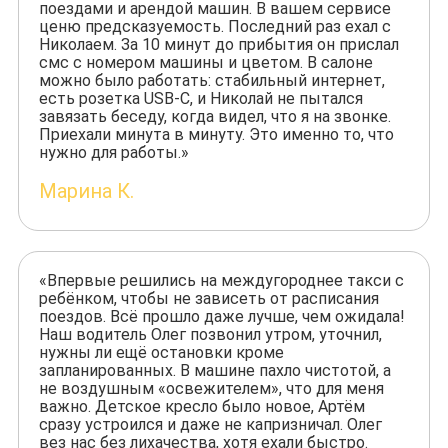
поездами и арендой машин. В вашем сервисе
ценю предсказуемость. Последний раз ехал с
Николаем. За 10 минут до прибытия он прислал
смс с номером машины и цветом. В салоне
можно было работать: стабильный интернет,
есть розетка USB-C, и Николай не пытался
завязать беседу, когда видел, что я на звонке.
Приехали минута в минуту. Это именно то, что
нужно для работы.»
Марина К.
«Впервые решились на междугороднее такси с
ребёнком, чтобы не зависеть от расписания
поездов. Всё прошло даже лучше, чем ожидала!
Наш водитель Олег позвонил утром, уточнил,
нужны ли ещё остановки кроме
запланированных. В машине пахло чистотой, а
не воздушным «освежителем», что для меня
важно. Детское кресло было новое, Артём
сразу устроился и даже не капризничал. Олег
вез нас без лихачества, хотя ехали быстро.