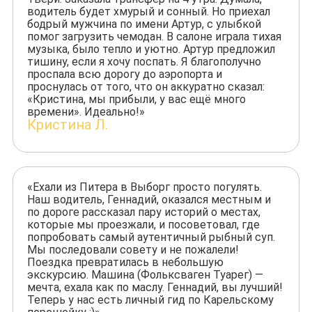
водитель будет хмурый и сонный. Но приехал
бодрый мужчина по имени Артур, с улыбкой
помог загрузить чемодан. В салоне играла тихая
музыка, было тепло и уютно. Артур предложил
тишину, если я хочу поспать. Я благополучно
проспала всю дорогу до аэропорта и
проснулась от того, что он аккуратно сказал:
«Кристина, мы прибыли, у вас ещё много
времени». Идеально!»
Кристина Л.
«Ехали из Питера в Выборг просто погулять.
Наш водитель, Геннадий, оказался местным и
по дороге рассказал пару историй о местах,
которые мы проезжали, и посоветовал, где
попробовать самый аутентичный рыбный суп.
Мы последовали совету и не пожалели!
Поездка превратилась в небольшую
экскурсию. Машина (Фольксваген Туарег) —
мечта, ехала как по маслу. Геннадий, вы лучший!
Теперь у нас есть личный гид по Карельскому