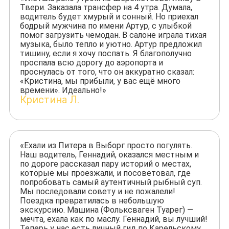
Твери. Заказала трансфер на 4 утра. Думала,
водитель будет хмурый и сонный. Но приехал
бодрый мужчина по имени Артур, с улыбкой
помог загрузить чемодан. В салоне играла тихая
музыка, было тепло и уютно. Артур предложил
тишину, если я хочу поспать. Я благополучно
проспала всю дорогу до аэропорта и
проснулась от того, что он аккуратно сказал:
«Кристина, мы прибыли, у вас ещё много
времени». Идеально!»
Кристина Л.
«Ехали из Питера в Выборг просто погулять.
Наш водитель, Геннадий, оказался местным и
по дороге рассказал пару историй о местах,
которые мы проезжали, и посоветовал, где
попробовать самый аутентичный рыбный суп.
Мы последовали совету и не пожалели!
Поездка превратилась в небольшую
экскурсию. Машина (Фольксваген Туарег) —
мечта, ехала как по маслу. Геннадий, вы лучший!
Теперь у нас есть личный гид по Карельскому