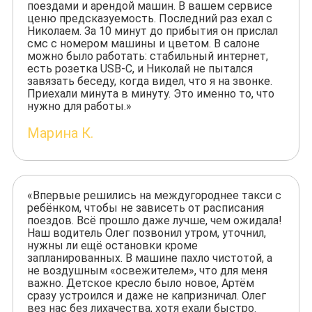
поездами и арендой машин. В вашем сервисе
ценю предсказуемость. Последний раз ехал с
Николаем. За 10 минут до прибытия он прислал
смс с номером машины и цветом. В салоне
можно было работать: стабильный интернет,
есть розетка USB-C, и Николай не пытался
завязать беседу, когда видел, что я на звонке.
Приехали минута в минуту. Это именно то, что
нужно для работы.»
Марина К.
«Впервые решились на междугороднее такси с
ребёнком, чтобы не зависеть от расписания
поездов. Всё прошло даже лучше, чем ожидала!
Наш водитель Олег позвонил утром, уточнил,
нужны ли ещё остановки кроме
запланированных. В машине пахло чистотой, а
не воздушным «освежителем», что для меня
важно. Детское кресло было новое, Артём
сразу устроился и даже не капризничал. Олег
вез нас без лихачества, хотя ехали быстро.