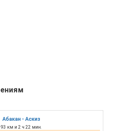
лениям
Абакан - Аскиз
93 км и 2 ч 22 мин.