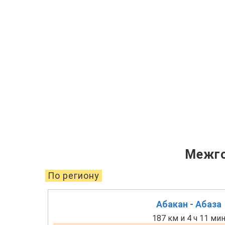
Межго
По региону
Абакан - Абаза
187 км и 4 ч 11 ми