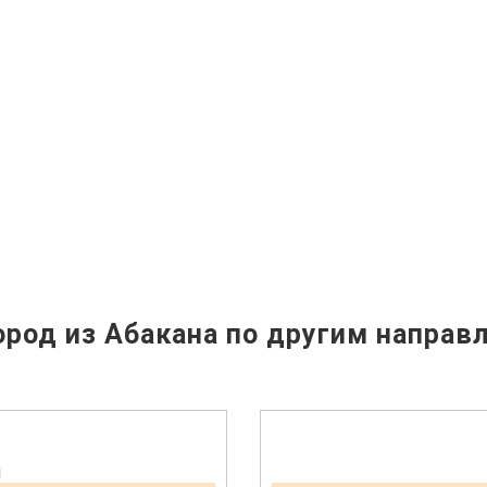
род из Абакана по другим направ
н