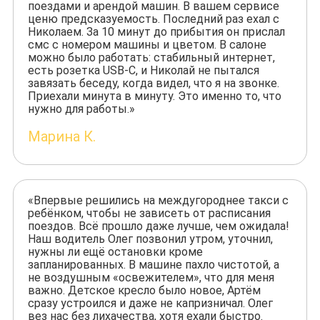
поездами и арендой машин. В вашем сервисе
ценю предсказуемость. Последний раз ехал с
Николаем. За 10 минут до прибытия он прислал
смс с номером машины и цветом. В салоне
можно было работать: стабильный интернет,
есть розетка USB-C, и Николай не пытался
завязать беседу, когда видел, что я на звонке.
Приехали минута в минуту. Это именно то, что
нужно для работы.»
Марина К.
«Впервые решились на междугороднее такси с
ребёнком, чтобы не зависеть от расписания
поездов. Всё прошло даже лучше, чем ожидала!
Наш водитель Олег позвонил утром, уточнил,
нужны ли ещё остановки кроме
запланированных. В машине пахло чистотой, а
не воздушным «освежителем», что для меня
важно. Детское кресло было новое, Артём
сразу устроился и даже не капризничал. Олег
вез нас без лихачества, хотя ехали быстро.