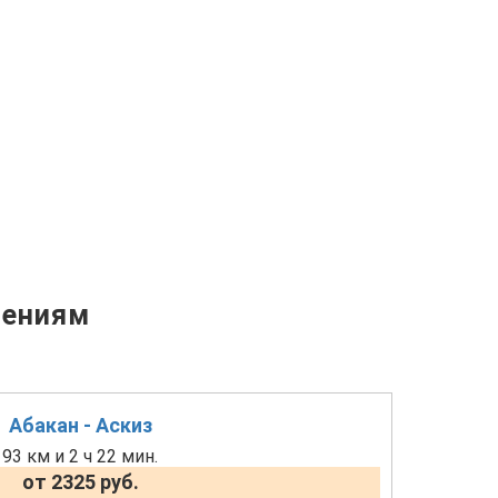
лениям
Абакан - Аскиз
93 км и 2 ч 22 мин.
от 2325 руб.