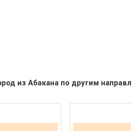
род из Абакана по другим направ
н