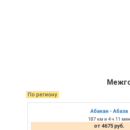
Межго
По региону
Абакан - Абаза
187 км и 4 ч 11 ми
от 4675 руб.