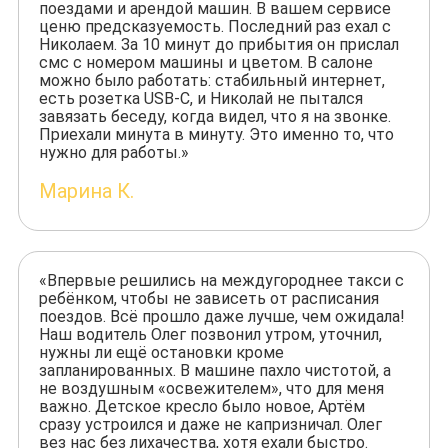
поездами и арендой машин. В вашем сервисе
ценю предсказуемость. Последний раз ехал с
Николаем. За 10 минут до прибытия он прислал
смс с номером машины и цветом. В салоне
можно было работать: стабильный интернет,
есть розетка USB-C, и Николай не пытался
завязать беседу, когда видел, что я на звонке.
Приехали минута в минуту. Это именно то, что
нужно для работы.»
Марина К.
«Впервые решились на междугороднее такси с
ребёнком, чтобы не зависеть от расписания
поездов. Всё прошло даже лучше, чем ожидала!
Наш водитель Олег позвонил утром, уточнил,
нужны ли ещё остановки кроме
запланированных. В машине пахло чистотой, а
не воздушным «освежителем», что для меня
важно. Детское кресло было новое, Артём
сразу устроился и даже не капризничал. Олег
вез нас без лихачества, хотя ехали быстро.