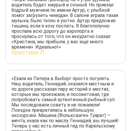
водитель будет хмурый и сонный. Но приехал
бодрый мужчина по имени Артур, с улыбкой
помог загрузить чемодан. В салоне играла тихая
музыка, было тепло и уютно. Артур предложил
тишину, если я хочу поспать. Я благополучно
проспала всю дорогу до аэропорта и
проснулась от того, что он аккуратно сказал:
«Кристина, мы прибыли, у вас ещё много
времени». Идеально!»
Кристина Л.
«Ехали из Питера в Выборг просто погулять.
Наш водитель, Геннадий, оказался местным и
по дороге рассказал пару историй о местах,
которые мы проезжали, и посоветовал, где
попробовать самый аутентичный рыбный суп.
Мы последовали совету и не пожалели!
Поездка превратилась в небольшую
экскурсию. Машина (Фольксваген Туарег) —
мечта, ехала как по маслу. Геннадий, вы лучший!
Теперь у нас есть личный гид по Карельскому