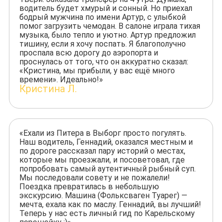
водитель будет хмурый и сонный. Но приехал
бодрый мужчина по имени Артур, с улыбкой
помог загрузить чемодан. В салоне играла тихая
музыка, было тепло и уютно. Артур предложил
тишину, если я хочу поспать. Я благополучно
проспала всю дорогу до аэропорта и
проснулась от того, что он аккуратно сказал:
«Кристина, мы прибыли, у вас ещё много
времени». Идеально!»
Кристина Л.
«Ехали из Питера в Выборг просто погулять.
Наш водитель, Геннадий, оказался местным и
по дороге рассказал пару историй о местах,
которые мы проезжали, и посоветовал, где
попробовать самый аутентичный рыбный суп.
Мы последовали совету и не пожалели!
Поездка превратилась в небольшую
экскурсию. Машина (Фольксваген Туарег) —
мечта, ехала как по маслу. Геннадий, вы лучший!
Теперь у нас есть личный гид по Карельскому