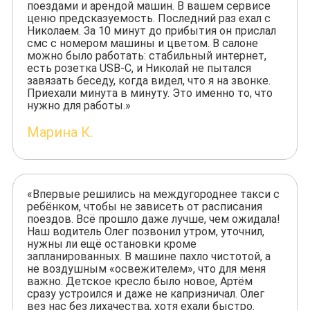
поездами и арендой машин. В вашем сервисе
ценю предсказуемость. Последний раз ехал с
Николаем. За 10 минут до прибытия он прислал
смс с номером машины и цветом. В салоне
можно было работать: стабильный интернет,
есть розетка USB-C, и Николай не пытался
завязать беседу, когда видел, что я на звонке.
Приехали минута в минуту. Это именно то, что
нужно для работы.»
Марина К.
«Впервые решились на междугороднее такси с
ребёнком, чтобы не зависеть от расписания
поездов. Всё прошло даже лучше, чем ожидала!
Наш водитель Олег позвонил утром, уточнил,
нужны ли ещё остановки кроме
запланированных. В машине пахло чистотой, а
не воздушным «освежителем», что для меня
важно. Детское кресло было новое, Артём
сразу устроился и даже не капризничал. Олег
вез нас без лихачества, хотя ехали быстро.