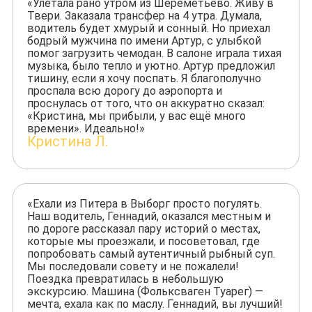
«Улетала рано утром из Шереметьево. Живу в
Твери. Заказала трансфер на 4 утра. Думала,
водитель будет хмурый и сонный. Но приехал
бодрый мужчина по имени Артур, с улыбкой
помог загрузить чемодан. В салоне играла тихая
музыка, было тепло и уютно. Артур предложил
тишину, если я хочу поспать. Я благополучно
проспала всю дорогу до аэропорта и
проснулась от того, что он аккуратно сказал:
«Кристина, мы прибыли, у вас ещё много
времени». Идеально!»
Кристина Л.
«Ехали из Питера в Выборг просто погулять.
Наш водитель, Геннадий, оказался местным и
по дороге рассказал пару историй о местах,
которые мы проезжали, и посоветовал, где
попробовать самый аутентичный рыбный суп.
Мы последовали совету и не пожалели!
Поездка превратилась в небольшую
экскурсию. Машина (Фольксваген Туарег) —
мечта, ехала как по маслу. Геннадий, вы лучший!