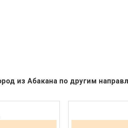
род из Абакана по другим направ
н