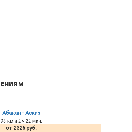
лениям
Абакан - Аскиз
93 км и 2 ч 22 мин.
от 2325 руб.