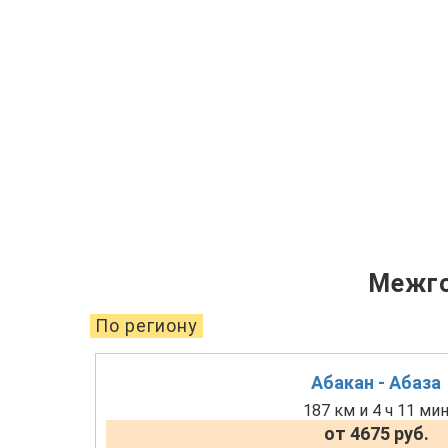
Межго
По региону
Абакан - Абаза
187 км и 4 ч 11 ми
от 4675 руб.