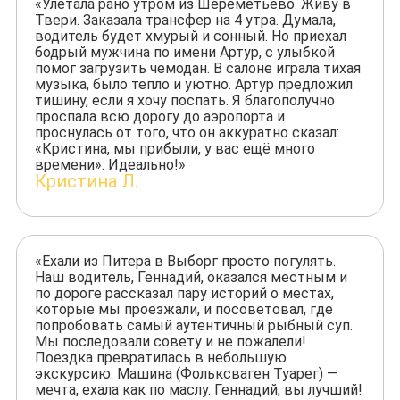
«Улетала рано утром из Шереметьево. Живу в
Твери. Заказала трансфер на 4 утра. Думала,
водитель будет хмурый и сонный. Но приехал
бодрый мужчина по имени Артур, с улыбкой
помог загрузить чемодан. В салоне играла тихая
музыка, было тепло и уютно. Артур предложил
тишину, если я хочу поспать. Я благополучно
проспала всю дорогу до аэропорта и
проснулась от того, что он аккуратно сказал:
«Кристина, мы прибыли, у вас ещё много
времени». Идеально!»
Кристина Л.
«Ехали из Питера в Выборг просто погулять.
Наш водитель, Геннадий, оказался местным и
по дороге рассказал пару историй о местах,
которые мы проезжали, и посоветовал, где
попробовать самый аутентичный рыбный суп.
Мы последовали совету и не пожалели!
Поездка превратилась в небольшую
экскурсию. Машина (Фольксваген Туарег) —
мечта, ехала как по маслу. Геннадий, вы лучший!