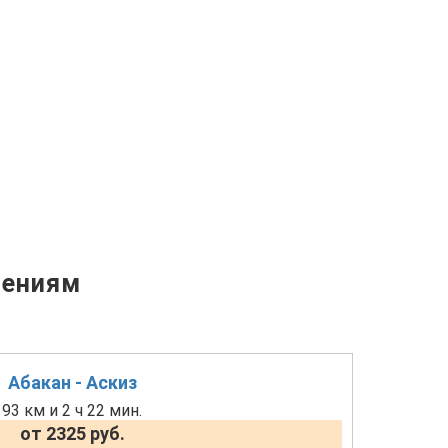
лениям
Абакан - Аскиз
93 км и 2 ч 22 мин.
от 2325 руб.