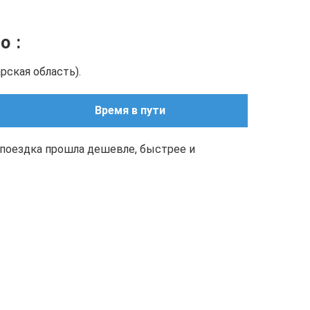
но
:
рская область).
Время в пути
поездка прошла дешевле, быстрее и