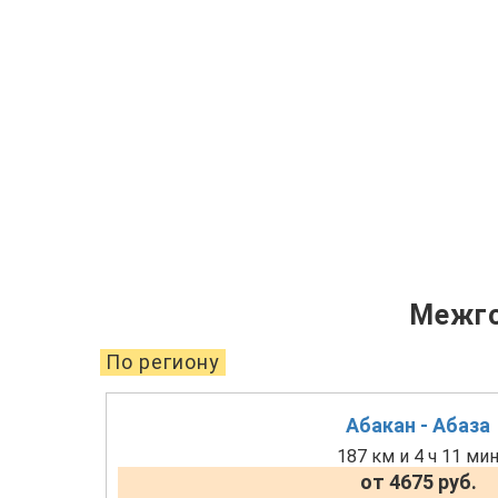
Межго
По региону
Абакан - Абаза
187 км и 4 ч 11 ми
от 4675 руб.