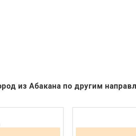
род из Абакана по другим направ
н