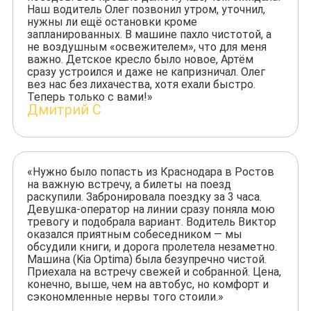
Наш водитель Олег позвонил утром, уточнил,
нужны ли ещё остановки кроме
запланированных. В машине пахло чистотой, а
не воздушным «освежителем», что для меня
важно. Детское кресло было новое, Артём
сразу устроился и даже не капризничал. Олег
вез нас без лихачества, хотя ехали быстро.
Теперь только с вами!»
Дмитрий С
«Нужно было попасть из Краснодара в Ростов
на важную встречу, а билеты на поезд
раскупили. Забронировала поездку за 3 часа.
Девушка-оператор на линии сразу поняла мою
тревогу и подобрала вариант. Водитель Виктор
оказался приятным собеседником — мы
обсудили книги, и дорога пролетела незаметно.
Машина (Kia Optima) была безупречно чистой.
Приехала на встречу свежей и собранной. Цена,
конечно, выше, чем на автобус, но комфорт и
сэкономленные нервы того стоили.»