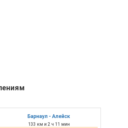
лениям
Барнаул - Алейск
133 км и 2 ч 11 мин