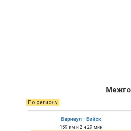
Межго
По региону
Барнаул - Бийск
159 км и 2 ч 29 мин