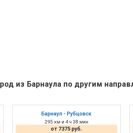
род из Барнаула по другим направ
Барнаул - Рубцовск
295 км и 4 ч 38 мин
от 7375 руб.