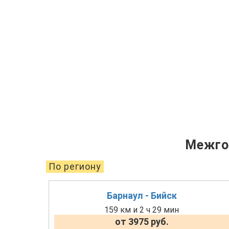
Межго
По региону
Барнаул - Бийск
159 км и 2 ч 29 мин
от 3975 руб.