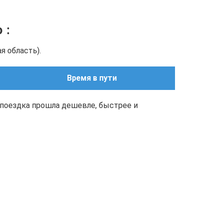
о
:
я область).
Время в пути
поездка прошла дешевле, быстрее и