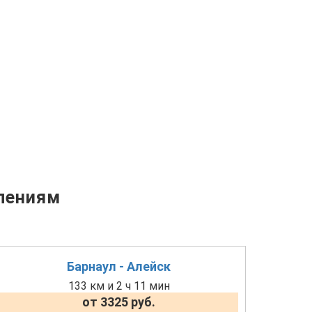
лениям
Барнаул - Алейск
133 км и 2 ч 11 мин
от 3325 руб.