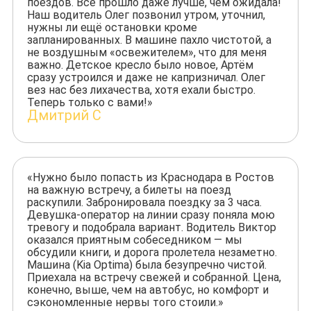
поездов. Всё прошло даже лучше, чем ожидала!
Наш водитель Олег позвонил утром, уточнил,
нужны ли ещё остановки кроме
запланированных. В машине пахло чистотой, а
не воздушным «освежителем», что для меня
важно. Детское кресло было новое, Артём
сразу устроился и даже не капризничал. Олег
вез нас без лихачества, хотя ехали быстро.
Теперь только с вами!»
Дмитрий С
«Нужно было попасть из Краснодара в Ростов
на важную встречу, а билеты на поезд
раскупили. Забронировала поездку за 3 часа.
Девушка-оператор на линии сразу поняла мою
тревогу и подобрала вариант. Водитель Виктор
оказался приятным собеседником — мы
обсудили книги, и дорога пролетела незаметно.
Машина (Kia Optima) была безупречно чистой.
Приехала на встречу свежей и собранной. Цена,
конечно, выше, чем на автобус, но комфорт и
сэкономленные нервы того стоили.»