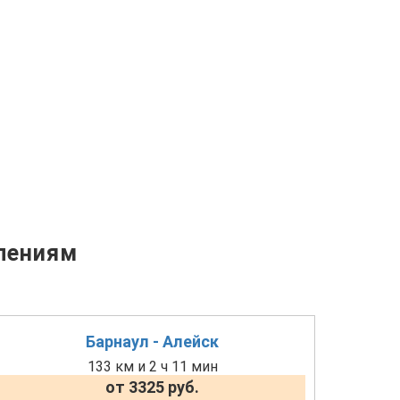
лениям
Барнаул - Алейск
133 км и 2 ч 11 мин
от 3325 руб.