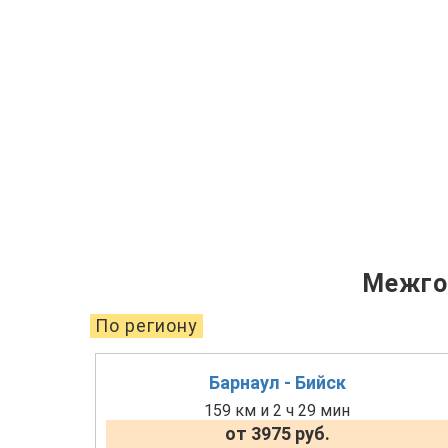
Межго
По региону
Барнаул - Бийск
159 км и 2 ч 29 мин
от 3975 руб.