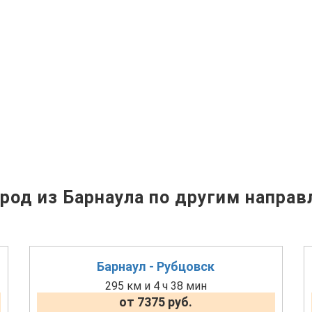
род из Барнаула по другим направ
Барнаул - Рубцовск
295 км и 4 ч 38 мин
от 7375 руб.