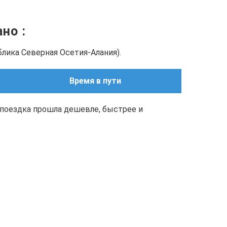
зано
:
блика Северная Осетия-Алания).
Время в пути
поездка прошла дешевле, быстрее и