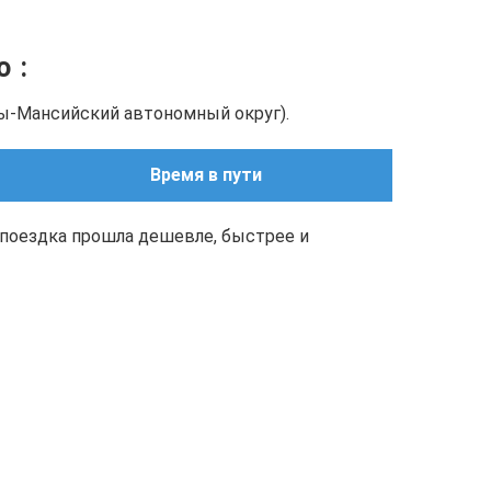
но
:
ты-Мансийский автономный округ).
Время в пути
поездка прошла дешевле, быстрее и