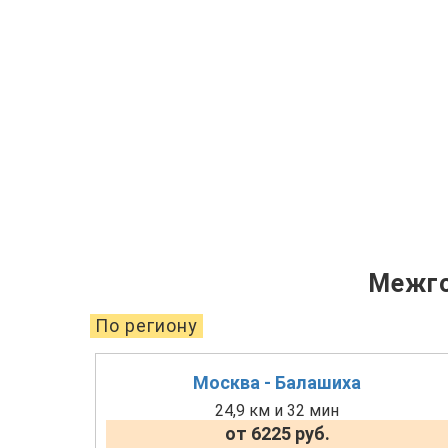
Межго
По региону
Москва - Балашиха
24,9 км и 32 мин
от 6225 руб.