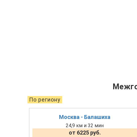
Межго
По региону
Москва - Балашиха
24,9 км и 32 мин
от 6225 руб.