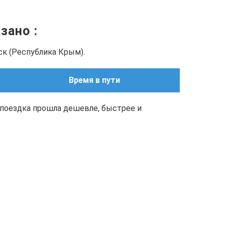
азано
:
ск (Республика Крым).
Время в пути
поездка прошла дешевле, быстрее и