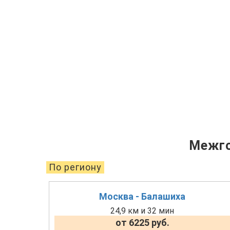
Межго
По региону
Москва - Балашиха
24,9 км и 32 мин
от 6225 руб.