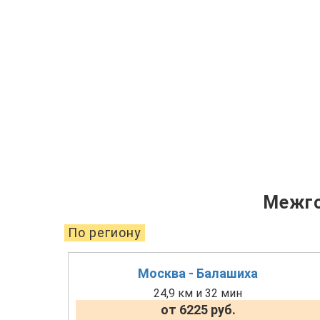
Межго
По региону
Москва - Балашиха
24,9 км и 32 мин
от 6225 руб.