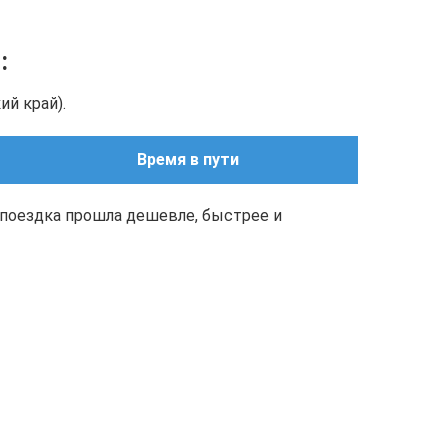
о
:
й край).
Время в пути
поездка прошла дешевле, быстрее и