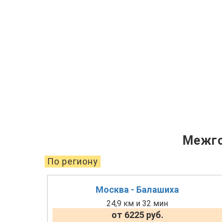
Межго
По региону
Москва - Балашиха
24,9 км и 32 мин
от 6225 руб.