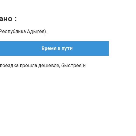
зано
:
Республика Адыгея).
Время в пути
поездка прошла дешевле, быстрее и