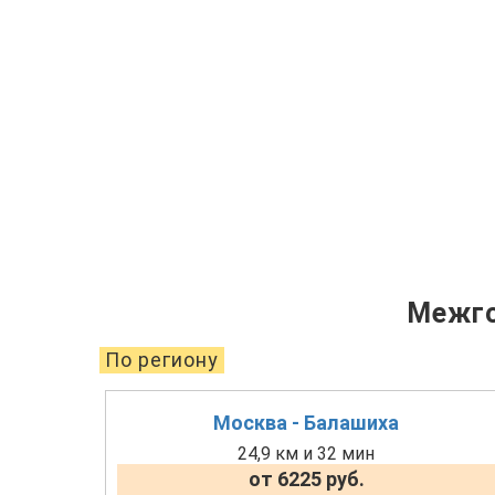
Межго
По региону
Москва - Балашиха
24,9 км и 32 мин
от 6225 руб.