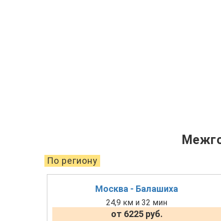
Межго
По региону
Москва - Балашиха
24,9 км и 32 мин
от 6225 руб.