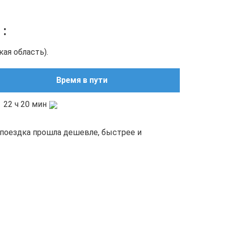
о
:
ая область).
Время в пути
22 ч 20 мин
поездка прошла дешевле, быстрее и