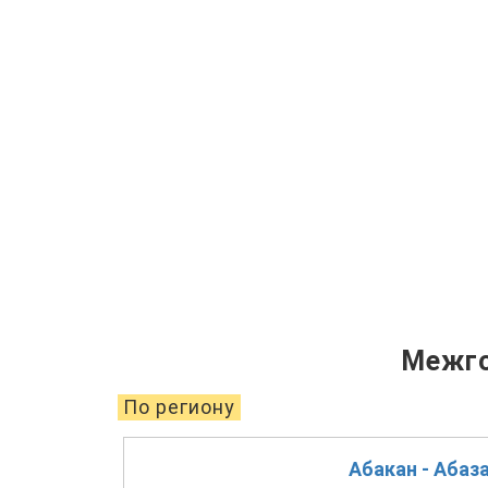
Межго
По региону
Абакан - Абаз