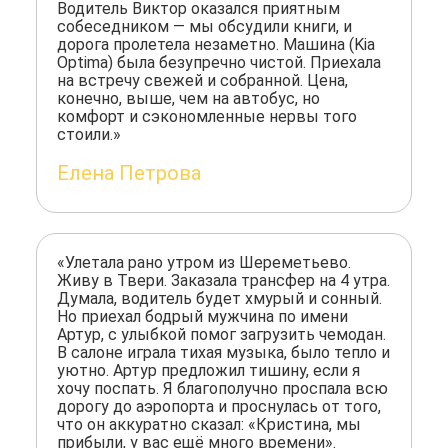
Водитель Виктор оказался приятным
собеседником — мы обсудили книги, и
дорога пролетела незаметно. Машина (Kia
Optima) была безупречно чистой. Приехала
на встречу свежей и собранной. Цена,
конечно, выше, чем на автобус, но
комфорт и сэкономленные нервы того
стоили.»
Елена Петрова
«Улетала рано утром из Шереметьево.
Живу в Твери. Заказала трансфер на 4 утра.
Думала, водитель будет хмурый и сонный.
Но приехал бодрый мужчина по имени
Артур, с улыбкой помог загрузить чемодан.
В салоне играла тихая музыка, было тепло и
уютно. Артур предложил тишину, если я
хочу поспать. Я благополучно проспала всю
дорогу до аэропорта и проснулась от того,
что он аккуратно сказал: «Кристина, мы
прибыли, у вас ещё много времени».