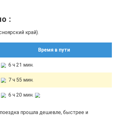
ано
:
сноярский край).
Время в пути
6 ч 21 мин.
7 ч 55 мин.
6 ч 20 мин.
поездка прошла дешевле, быстрее и