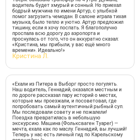
водитель будет хмурый и сонный. Но приехал
бодрый мужчина по имени Артур, с улыбкой
помог загрузить чемодан. В салоне играла тихая
музыка, было тепло и уютно. Артур предложил
тишину, если я хочу поспать. Я благополучно
проспала всю дорогу до аэропорта и
проснулась от того, что он аккуратно сказал:
«Кристина, мы прибыли, у вас ещё много
времени». Идеально!»
Кристина Л.
«Ехали из Питера в Выборг просто погулять.
Наш водитель, Геннадий, оказался местным и
по дороге рассказал пару историй о местах,
которые мы проезжали, и посоветовал, где
попробовать самый аутентичный рыбный суп.
Мы последовали совету и не пожалели!
Поездка превратилась в небольшую
экскурсию. Машина (Фольксваген Туарег) —
мечта, ехала как по маслу. Геннадий, вы лучший!
Теперь у нас есть личный гид по Карельскому