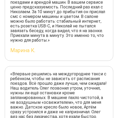
поездами и арендой машин. В вашем сервисе
ценю предсказуемость. Последний раз ехал с
Николаем. За 10 минут до прибытия он прислал
смс с номером машины и цветом. В салоне
можно было работать: стабильный интернет,
есть розетка USB-C, и Николай не пытался
завязать беседу, когда видел, что я на звонке.
Приехали минута в минуту. Это именно то, что
нужно для работы.»
Марина К.
«Впервые решились на междугороднее такси с
ребёнком, чтобы не зависеть от расписания
поездов. Всё прошло даже лучше, чем ожидала!
Наш водитель Олег позвонил утром, уточнил,
нужны ли ещё остановки кроме
запланированных. В машине пахло чистотой, а
не воздушным «освежителем», что для меня
важно. Детское кресло было новое, Артём
сразу устроился и даже не капризничал. Олег
вез нас без лихачества, хотя ехали быстро.