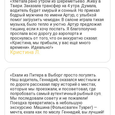
«Улетала рано утром из Шереметьево. Живу в
Твери. Заказала трансфер на 4 утра. Думала,
водитель будет хмурый и сонный. Но приехал
бодрый мужчина по имени Артур, с улыбкой
помог загрузить чемодан. В салоне играла тихая
музыка, было тепло и уютно. Артур предложил
тишину, если я хочу поспать. Я благополучно
проспала всю дорогу до аэропорта и
проснулась от того, что он аккуратно сказал:
«Кристина, мы прибыли, у вас ещё много
времени». Идеально!»
Кристина Л.
«Ехали из Питера в Выборг просто погулять.
Наш водитель, Геннадий, оказался местным и
по дороге рассказал пару историй о местах,
которые мы проезжали, и посоветовал, где
попробовать самый аутентичный рыбный суп.
Мы последовали совету и не пожалели!
Поездка превратилась в небольшую
экскурсию. Машина (Фольксваген Туарег) —
мечта, ехала как по маслу. Геннадий, вы лучший!